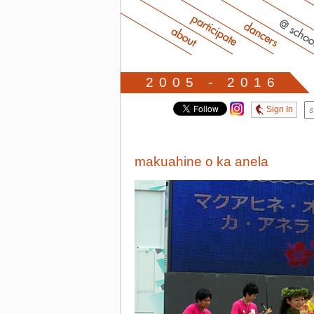
2005 - 2016
Sign In
makuahine o ka anela