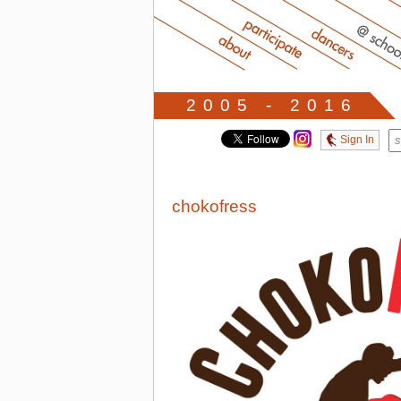
2005 - 2016
Sign In
chokofress