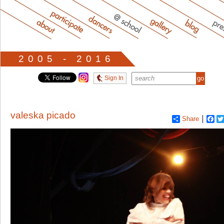
2005 - 2016
Sign In
valeska picado
Share
Fa